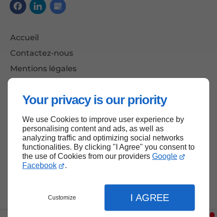
Accueil
Contactez-nous
Mentions légales
Plan du site
Your privacy is our priority
We use Cookies to improve user experience by
Haut de page
personalising content and ads, as well as
analyzing traffic and optimizing social networks
functionalities. By clicking "I Agree" you consent to
the use of Cookies from our providers
Google
Facebook
.
I AGREE
Customize